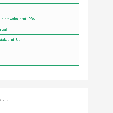
unisławska, prof. PBŚ
urgul
iak, prof. UJ
IA 2026