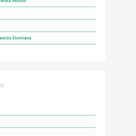
nowska-Mindur
Dawida Słomiana
26