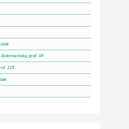
gołek
-Dobrowolska, prof. UP
rof. ZUT
dak