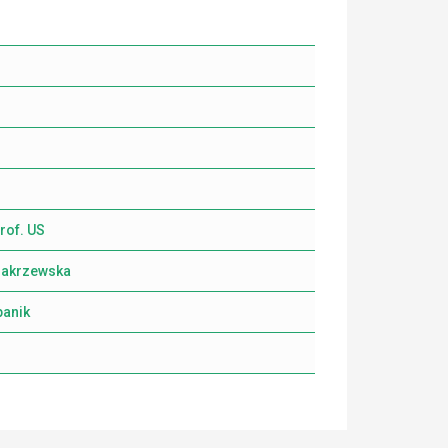
rof. US
-Zakrzewska
panik