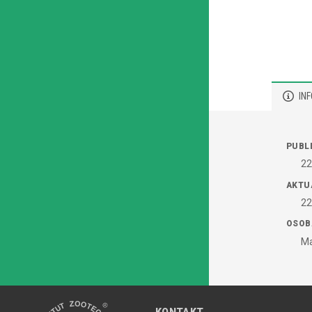
IN
PUBL
22
AKTU
22
OSOB
Ma