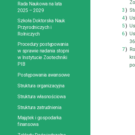
Zo
Rada Naukowa na lata
St
2025 – 2029
Us
Szkoła Doktorska Nauk
Us
Przyrodniczych i
Us
Rolniczych
36
Procedury postępowania
Ro
w sprawie nadania stopni
kr
w Instytucie Zootechniki
PIB
po
Postępowania awansowe
Struktura organizacyjna
Struktura własnościowa
Struktura zatrudnienia
Majątek i gospodarka
finansowa