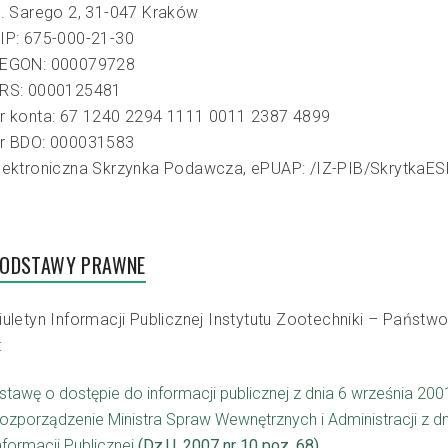
l. Sarego 2, 31-047 Kraków
IP: 675-000-21-30
EGON: 000079728
RS: 0000125481
r konta: 67 1240 2294 1111 0011 2387 4899
r BDO: 000031583
lektroniczna Skrzynka Podawcza, ePUAP: /IZ-PIB/SkrytkaES
ODSTAWY PRAWNE
iuletyn Informacji Publicznej Instytutu Zootechniki – Pańs
:
stawę o dostępie do informacji publicznej z dnia 6 września 20
ozporządzenie Ministra Spraw Wewnętrznych i Administracji z dni
nformacji Publicznej
(Dz.U. 2007 nr 10 poz. 68)