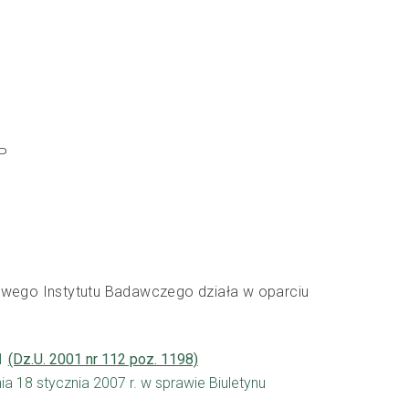
P
twowego Instytutu Badawczego działa w oparciu
01
(Dz.U. 2001 nr 112 poz. 1198)
a 18 stycznia 2007 r. w sprawie Biuletynu