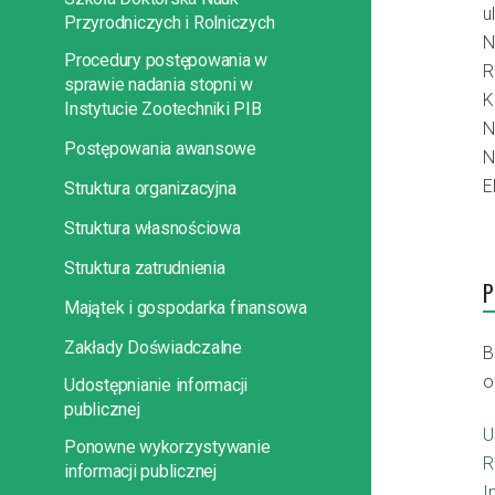
u
Przyrodniczych i Rolniczych
N
Procedury postępowania w
R
sprawie nadania stopni w
K
Instytucie Zootechniki PIB
N
Postępowania awansowe
N
E
Struktura organizacyjna
Struktura własnościowa
Struktura zatrudnienia
P
Majątek i gospodarka finansowa
Zakłady Doświadczalne
B
o
Udostępnianie informacji
publicznej
U
Ponowne wykorzystywanie
R
informacji publicznej
I