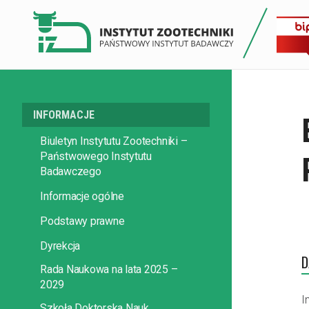
INFORMACJE
Biuletyn Instytutu Zootechniki –
Państwowego Instytutu
Badawczego
Informacje ogólne
Podstawy prawne
Dyrekcja
D
Rada Naukowa na lata 2025 –
2029
I
Szkoła Doktorska Nauk