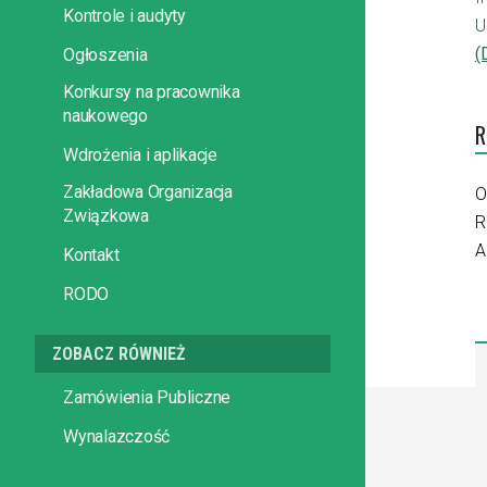
Kontrole i audyty
U
(
Ogłoszenia
Konkursy na pracownika
naukowego
R
Wdrożenia i aplikacje
Zakładowa Organizacja
O
Związkowa
R
A
Kontakt
RODO
ZOBACZ RÓWNIEŻ
Zamówienia Publiczne
Wynalazczość