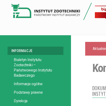
Aktualni
INFORMACJE
Biuletyn Instytutu
Kon
Zootechniki –
Państwowego Instytutu
Badawczego
Informacje ogólne
DOKUM
Podstawy prawne
INSTYT
Dyrekcja