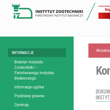
Aktualni
INFORMACJE
Biuletyn Instytutu
Kon
Zootechniki –
Państwowego Instytutu
Badawczego
Informacje ogólne
DOKUM
Podstawy prawne
INSTYT
Dyrekcja