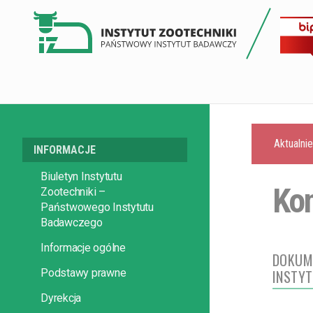
Aktualni
INFORMACJE
Biuletyn Instytutu
Kon
Zootechniki –
Państwowego Instytutu
Badawczego
Informacje ogólne
DOKUM
Podstawy prawne
INSTYT
Dyrekcja