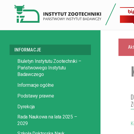
Akt
INFORMACJE
Biuletyn Instytutu Zootechniki –
Państwowego Instytutu
Badawczego
Informacje ogólne
D
Podstawy prawne
Z
Dyrekcja
Rada Naukowa na lata 2025 –
K
2029
Szkoła Doktorska Nauk