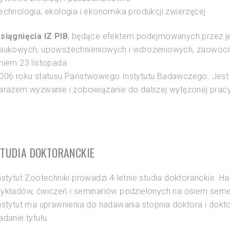
echnologia, ekologia i ekonomika produkcji zwierzęcej
siągnięcia IZ PIB
, będące efektem podejmowanych przez je
aukowych, upowszechnieniowych i wdrożeniowych, zaowocow
niem 23 listopada
006 roku statusu Państwowego Instytutu Badawczego. Jest t
arazem wyzwanie i zobowiązanie do dalszej wytężonej pracy d
TUDIA DOKTORANCKIE
nstytut Zootechniki prowadzi 4-letnie studia doktoranckie.
ykładów, ćwiczeń i seminariów podzielonych na osiem seme
nstytut ma uprawnienia do nadawania stopnia doktora i dok
adanie tytułu.