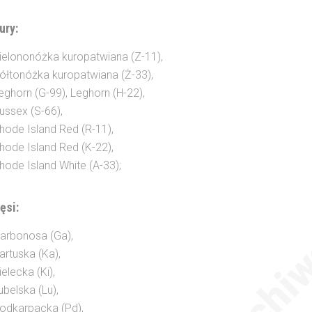
ury:
ielononóżka kuropatwiana (Z-11),
ółtonóżka kuropatwiana (Ż-33),
eghorn (G-99), Leghorn (H-22),
ussex (S-66),
hode Island Red (R-11),
hode Island Red (K-22),
hode Island White (A-33);
ęsi:
arbonosa (Ga),
artuska (Ka),
ielecka (Ki),
ubelska (Lu),
odkarpacka (Pd),