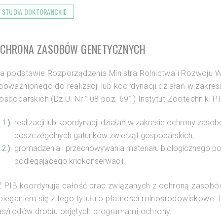
STUDIA DOKTORANCKIE
CHRONA ZASOBÓW GENETYCZNYCH
a podstawie Rozporządzenia Ministra Rolnictwa i Rozwoju Ws
poważnionego do realizacji lub koordynacji działań w zakr
ospodarskich (Dz.U. Nr 108 poz. 691) Instytut Zootechniki P
realizacji lub koordynacji działań w zakresie ochrony zas
poszczególnych gatunków zwierząt gospodarskich,
gromadzenia i przechowywania materiału biologicznego p
podlegającego kriokonserwacji.
Z PIB koordynuje całość prac związanych z ochroną zasobó
bieganiem się z tego tytułu o płatności rolnośrodowiskowe. 
as/rodów drobiu objętych programami ochrony: