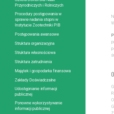
Przyrodniczych i Rolniczych
Procedury postępowania w
N
sprawie nadania stopni w
W
Instytucie Zootechniki PIB
Postępowania awansowe
P
p
Struktura organizacyjna
p
Struktura własnościowa
ś
Struktura zatrudnienia
Majątek i gospodarka finansowa
O
Zakłady Doświadczalne
G
Udostępnianie informacji
R
publicznej
O
Ponowne wykorzystywanie
G
informacji publicznej
Ż