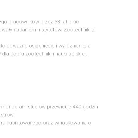
go pracowników przez 68 lat prac
ały nadaniem Instytutowi Zootechniki z
o poważne osiągnięcie i wyróżnienie, a
la dobra zootechniki i nauki polskiej.
 Harmonogram studiów przewiduje 440 godzin
strów.
tora habilitowanego oraz wnioskowania o