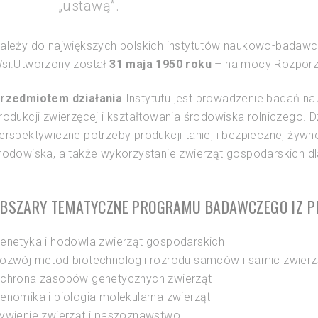
„ustawą”.
ależy do największych polskich instytutów naukowo-badawcz
si.Utworzony został
31 maja 1950 roku
– na mocy Rozporzą
rzedmiotem działania
Instytutu jest prowadzenie badań n
rodukcji zwierzęcej i kształtowania środowiska rolniczego. D
erspektywiczne potrzeby produkcji taniej i bezpiecznej żywn
rodowiska, a także wykorzystanie zwierząt gospodarskich 
BSZARY TEMATYCZNE PROGRAMU BADAWCZEGO IZ PI
enetyka i hodowla zwierząt gospodarskich
ozwój metod biotechnologii rozrodu samców i samic zwierz
chrona zasobów genetycznych zwierząt
enomika i biologia molekularna zwierząt
ywienie zwierząt i paszoznawstwo