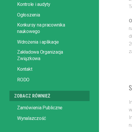
Kontrole i audyty
T
Ogłoszenia
O
Konkursy na pracownika
n
naukowego
d
Wdrożenia i aplikacje
2
z
Zakładowa Organizacja
Związkowa
Kontakt
RODO
S
ZOBACZ RÓWNIEŻ
I
Zamówienia Publiczne
w
I
Wynalazczość
n