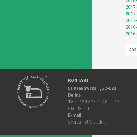
2018-
2017-
2017-
2017-
2016-
2016-
ZOB
KONTAKT
ul. Krakowska 1, 32-083
Balice
Tel:
+48 12 357 27 00, +48
666 081 111
E-mail:
sekretariat@iz.edu.pl