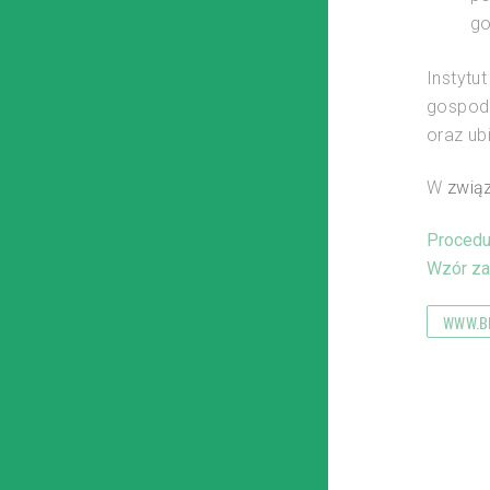
go
Instytu
gospoda
oraz ub
W
związ
Procedu
Wzór za
WWW.BI