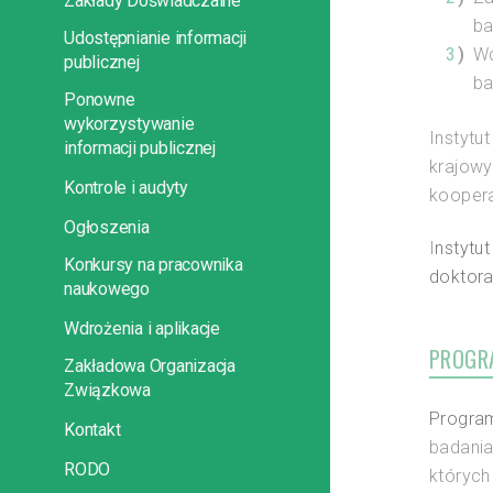
Zakłady Doświadczalne
ba
Udostępnianie informacji
Wd
publicznej
ba
Ponowne
wykorzystywanie
Instytu
informacji publicznej
krajowy
Kontrole i audyty
koopera
Ogłoszenia
I
nstytu
Konkursy na pracownika
doktora
naukowego
Wdrożenia i aplikacje
PROGR
Zakładowa Organizacja
Związkowa
Progra
Kontakt
badania
RODO
których