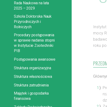
Rada Naukowa na lata
2025 – 2029
Szkoła Doktorska Nauk
Przyrodniczych i
Instytu
Rolniczych
mocy Ro
Procedury postępowania
badawcz
w sprawie nadania stopni
roku po
w Instytucie Zootechniki
PIB
Postępowania awansowe
PRZEDM
Struktura organizacyjna
Głównym
Struktura własnościowa
Struktura zatrudnienia
Pr
Majątek i gospodarka
ro
finansowa
dz
Za