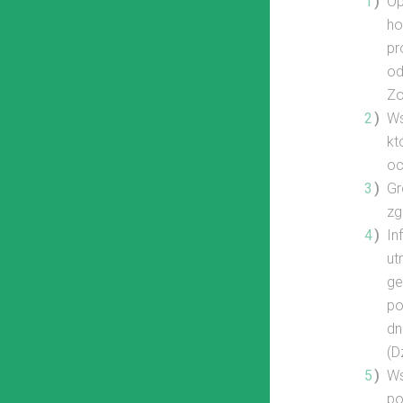
Op
ho
pr
od
Zo
Ws
kt
oc
Gr
zg
In
ut
ge
po
dn
(D
Ws
po