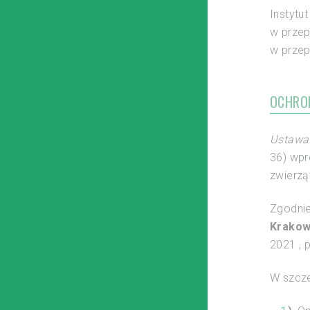
Instytu
w przep
w przep
OCHRO
Ustawa 
36) wpr
zwierzą
Zgodnie
Krakow
2021 , p
W szcze