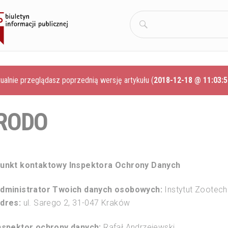
Szukaj:
ualnie przeglądasz poprzednią wersję artykułu (
2018-12-18 @ 11:03:5
RODO
unkt kontaktowy Inspektora Ochrony Danych
dministrator Twoich danych osobowych:
Instytut Zootech
dres:
ul. Sarego 2, 31-047 Kraków
nspektor ochrony danych:
Rafał Andrzejewski