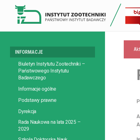
Akt
INFORMACJE
Biuletyn Instytutu Zootechniki –
Państwowego Instytutu
Badawczego
Informacje ogólne
Podstawy prawne
P
Dyrekcja
A
Rada Naukowa na lata 2025 –
A
2029
Szkoła Doktorska Nauk
I