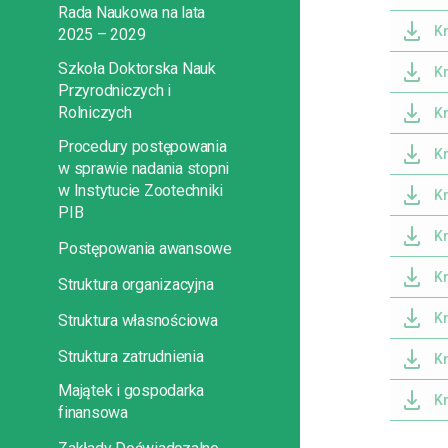
Rada Naukowa na lata
K
2025 – 2029
Szkoła Doktorska Nauk
K
Przyrodniczych i
Rolniczych
K
Procedury postępowania
K
w sprawie nadania stopni
w Instytucie Zootechniki
K
PIB
K
Postępowania awansowe
K
Struktura organizacyjna
K
Struktura własnościowa
Struktura zatrudnienia
K
Majątek i gospodarka
K
finansowa