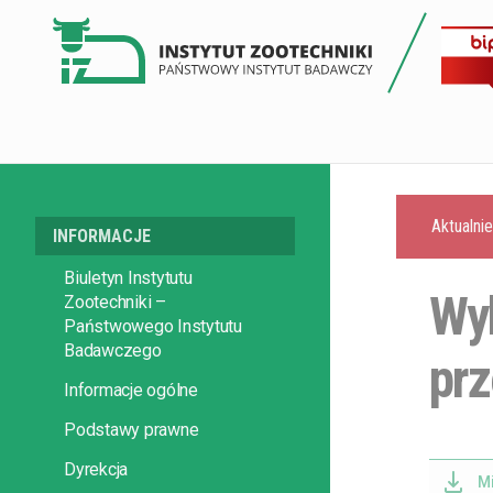
Aktualni
INFORMACJE
Biuletyn Instytutu
Wyk
Zootechniki –
Państwowego Instytutu
Badawczego
pr
Informacje ogólne
Podstawy prawne
Dyrekcja
Mi