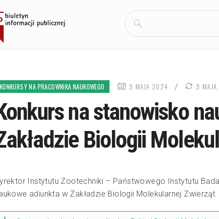
Szukaj:
DATA
/
KONKURSY NA PRACOWNIKA NAUKOWEGO
9 MAJA 2024
9 MAJA
PUBLIKACJI
Konkurs na stanowisko na
Zakładzie Biologii Molekul
yrektor Instytutu Zootechniki – Państwowego Instytutu Ba
aukowe adiunkta w Zakładzie Biologii Molekularnej Zwierząt.