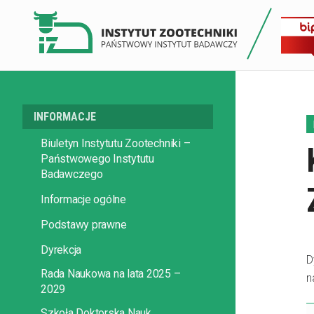
INFORMACJE
Biuletyn Instytutu Zootechniki –
Państwowego Instytutu
Badawczego
Informacje ogólne
Podstawy prawne
Dyrekcja
D
Rada Naukowa na lata 2025 –
n
2029
Szkoła Doktorska Nauk